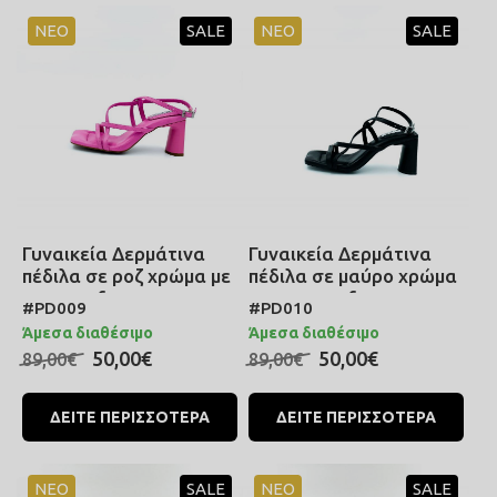
ΝΕΟ
SALE
ΝΕΟ
SALE
Γυναικεία Δερμάτινα
Γυναικεία Δερμάτινα
πέδιλα σε ροζ χρώμα με
πέδιλα σε μαύρο χρώμα
memory foam
με memory foam
#PD009
#PD010
ανατομικά και
ανατομικά και
Άμεσα διαθέσιμο
Άμεσα διαθέσιμο
ρυθμιζόμενο λουράκι
ρυθμιζόμενο λουράκι
50,00€
50,00€
89,00€
89,00€
που δένει στον
που δένει στον
αστράγαλο
αστράγαλο
ΔΕΙΤΕ ΠΕΡΙΣΣΟΤΕΡΑ
ΔΕΙΤΕ ΠΕΡΙΣΣΟΤΕΡΑ
ΝΕΟ
SALE
ΝΕΟ
SALE