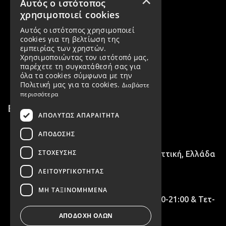
Αυτός ο ιστότοπος
Αλλαγές / Επιστροφές
χρησιμοποιεί cookies
Αυτός ο ιστότοπος χρησιμοποιεί
Εταιρεία
cookies για τη βελτίωση της
εμπειρίας των χρηστών.
Όροι χρήσης
Χρησιμοποιώντας τον ιστότοπό μας,
παρέχετε τη συγκατάθεσή σας για
Πολιτική Απορρήτου & GDPR
όλα τα cookies σύμφωνα με την
Πολιτική μας για τα cookies.
Διαβάστε
περισσότερα
Επικοινωνία
ΑΠΟΛΎΤΩΣ ΑΠΑΡΑΊΤΗΤΑ
2102716758
ΑΠΌΔΟΣΗΣ
ΣΤΌΧΕΥΣΗΣ
28ης Οκτωβρίου 15, Νέα Ιωνία, Αττική, Ελλάδα
ΛΕΙΤΟΥΡΓΙΚΌΤΗΤΑΣ
info@irenevilou.gr
ΜΗ ΤΑΞΙΝΟΜΗΜΈΝΑ
Τρ -Πέμ - Παρ 09:00 - 15:00 & 17:00-21:00 & Τετ-
Σάβ 09:00 - 15:00
ΑΠΟΔΟΧΉ ΌΛΩΝ