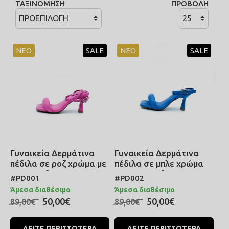
ΤΑΞΙΝΟΜΗΣΗ
ΠΡΟΒΟΛΗ
ΣΑΜΠΟ
ΠΑΝΩΦΟΡΙΑ
ΠΕΤΣΕΤΕΣ ΠΑΡΕΟ
ΚΟΡΜΑΚΙΑ
ΠΟΡΤΟΦΟΛΙΑ
ΝΕΟ
SALE
ΝΕΟ
SALE
ΜΕΤΑΞΩΤΑ BOHO
ΜΠΡΕΛΟΚ
ΚΑΦΤΑΝΙΑ
Γυναικεία Δερμάτινα
Γυναικεία Δερμάτινα
πέδιλα σε ροζ χρώμα με
πέδιλα σε μπλε χρώμα
memory foam
με memory foam
#PD001
#PD002
ανατομικά και
ανατομικά και
Άμεσα διαθέσιμο
Άμεσα διαθέσιμο
ρυθμιζόμενο λουράκι
ρυθμιζόμενο λουράκι
50,00€
50,00€
89,00€
89,00€
που δένει στον
που δένει στον
αστράγαλο
αστράγαλο
ΔΕΙΤΕ ΠΕΡΙΣΣΟΤΕΡΑ
ΔΕΙΤΕ ΠΕΡΙΣΣΟΤΕΡΑ