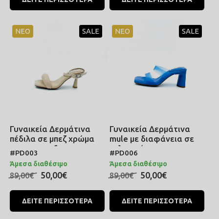
ΝΕΟ
SALE
ΝΕΟ
SALE
Γυναικεία Δερμάτινα
Γυναικεία Δερμάτινα
πέδιλα σε μπεζ χρώμα
mule με διαφάνεια σε
με memory foam
μπλε χρώμα με memory
#PD003
#PD006
ανατομικά
foam ανατομικά και
Άμεσα διαθέσιμο
Άμεσα διαθέσιμο
ιδιαίτερο τακούνι
50,00€
50,00€
89,00€
89,00€
ΔΕΙΤΕ ΠΕΡΙΣΣΟΤΕΡΑ
ΔΕΙΤΕ ΠΕΡΙΣΣΟΤΕΡΑ