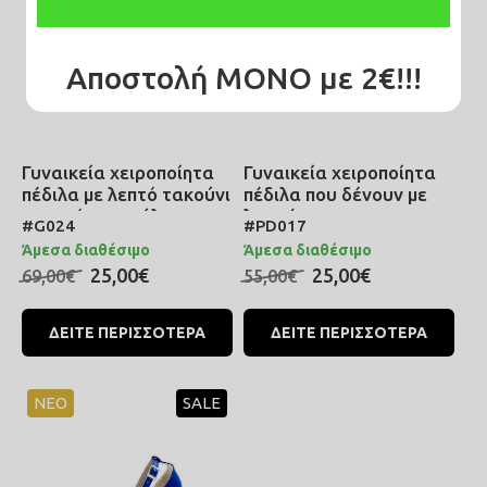
Αποστολή ΜΟΝΟ με 2€!!!
Γυναικεία χειροποίητα
Γυναικεία χειροποίητα
πέδιλα με λεπτό τακούνι
πέδιλα που δένουν με
και φιόγκο τούλινο σε
λουράκι στον
#G024
#PD017
λευκό χρώμα
αστράγαλο και οβάλ
Άμεσα διαθέσιμο
Άμεσα διαθέσιμο
ιδιαίτερο τακούνι σε
25,00€
25,00€
69,00€
55,00€
μπλε χρώμα
ΔΕΙΤΕ ΠΕΡΙΣΣΟΤΕΡΑ
ΔΕΙΤΕ ΠΕΡΙΣΣΟΤΕΡΑ
ΝΕΟ
SALE