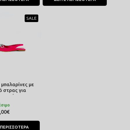
SALE
 μπαλαρίνες με
ό στρας για
 κομψές
ς σε ροζ χρώμα
έσιμο
,00€
 ΠΕΡΙΣΣΟΤΕΡΑ