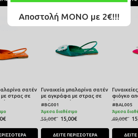
Αποστολή ΜΟΝΟ με 2€!!!
SALE
SALE
παλαρίνα σατέν
Γυναικεία μπαλαρίνα σατέν
Γυναικείες
 με στρας σε
με αγκράφα με στρας σε
φιόγκο απ
χρώμα
πράσινο χρώμα
άνεση και
#BG001
#BAL005
εμφανίσει
ιμο
Άμεσα διαθέσιμο
Άμεσα διαθ
00€
15,00€
15
55,00€
49,00€
ΕΡΙΣΣΟΤΕΡΑ
ΔΕΙΤΕ ΠΕΡΙΣΣΟΤΕΡΑ
ΔΕΙΤΕ