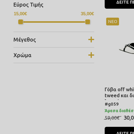
ΔΕΙΤΕ Π
Εύρος Τιμής
15,00€
35,00€
ΝΕΟ
Μέγεθος
Χρώμα
Γόβα off wh
tweed και δ
λουράκια
#g059
Άμεσα διαθέσ
30,
59,00€
ΔΕΙΤΕ Π