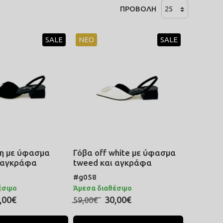
ΠΡΟΒΟΛΗ
SALE
ΝΕΟ
SALE
η με ύφασμα
Γόβα off white με ύφασμα
 αγκράφα
tweed και αγκράφα
#g058
έσιμο
Άμεσα διαθέσιμο
,00€
30,00€
59,00€