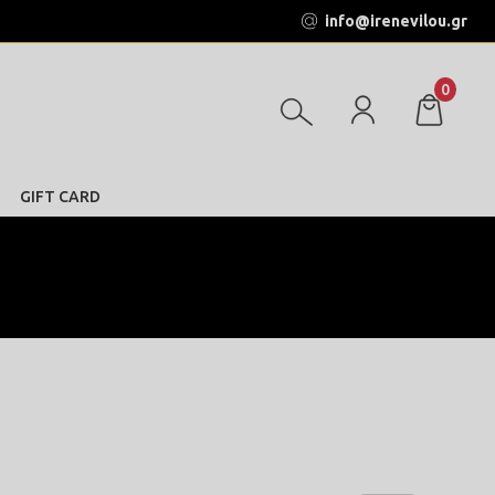
info@irenevilou.gr
0
GIFT CARD