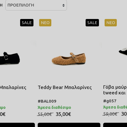
Η
SALE
ΝΕΟ
SALE
ΝΕΟ
Γόβα μαύρ
 Μπαλαρίνες
Teddy Bear Μπαλαρίνες
tweed και
#g057
#BAL009
Άμεσα διαθ
ιμο
Άμεσα διαθέσιμο
30
00€
35,00€
59,00€
55,00€