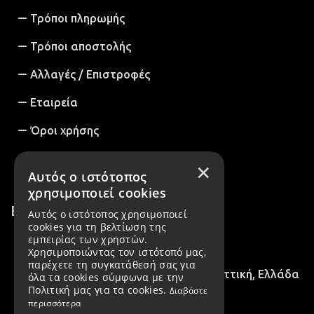
Τρόποι πληρωμής
Τρόποι αποστολής
Αλλαγές / Επιστροφές
Εταιρεία
Όροι χρήσης
Πολιτική Απορρήτου & GDPR
×
Αυτός ο ιστότοπος
χρησιμοποιεί cookies
Επικοινωνία
Αυτός ο ιστότοπος χρησιμοποιεί
cookies για τη βελτίωση της
εμπειρίας των χρηστών.
2102716758
Χρησιμοποιώντας τον ιστότοπό μας,
παρέχετε τη συγκατάθεσή σας για
28ης Οκτωβρίου 15, Νέα Ιωνία, Αττική, Ελλάδα
όλα τα cookies σύμφωνα με την
Πολιτική μας για τα cookies.
Διαβάστε
περισσότερα
info@irenevilou.gr