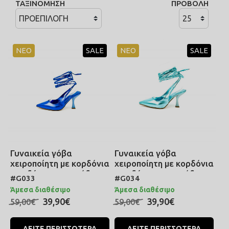
ΤΑΞΙΝΟΜΗΣΗ
ΠΡΟΒΟΛΗ
ΣΑΜΠΟ
ΠΑΝΩΦΟΡΙΑ
ΠΕΤΣΕΤΕΣ ΠΑΡΕΟ
ΚΟΡΜΑΚΙΑ
ΠΟΡΤΟΦΟΛΙΑ
ΝΕΟ
SALE
ΝΕΟ
SALE
ΜΕΤΑΞΩΤΑ BOHO
ΜΠΡΕΛΟΚ
ΚΑΦΤΑΝΙΑ
Γυναικεία γόβα
Γυναικεία γόβα
χειροποίητη με κορδόνια
χειροποίητη με κορδόνια
που δένουν στο πόδι σε
που δένουν στο πόδι σε
#G033
#G034
χρώμα μπλε μεταλλικό
χρώμα γαλάζιο
Άμεσα διαθέσιμο
Άμεσα διαθέσιμο
μεταλλικό
39,90€
39,90€
59,00€
59,00€
ΔΕΙΤΕ ΠΕΡΙΣΣΟΤΕΡΑ
ΔΕΙΤΕ ΠΕΡΙΣΣΟΤΕΡΑ