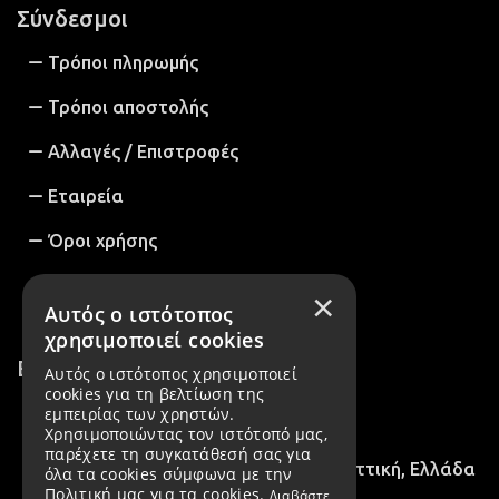
Σύνδεσμοι
Τρόποι πληρωμής
Τρόποι αποστολής
Αλλαγές / Επιστροφές
Εταιρεία
Όροι χρήσης
Πολιτική Απορρήτου & GDPR
×
Αυτός ο ιστότοπος
χρησιμοποιεί cookies
Επικοινωνία
Αυτός ο ιστότοπος χρησιμοποιεί
cookies για τη βελτίωση της
εμπειρίας των χρηστών.
2102716758
Χρησιμοποιώντας τον ιστότοπό μας,
παρέχετε τη συγκατάθεσή σας για
28ης Οκτωβρίου 15, Νέα Ιωνία, Αττική, Ελλάδα
όλα τα cookies σύμφωνα με την
Πολιτική μας για τα cookies.
Διαβάστε