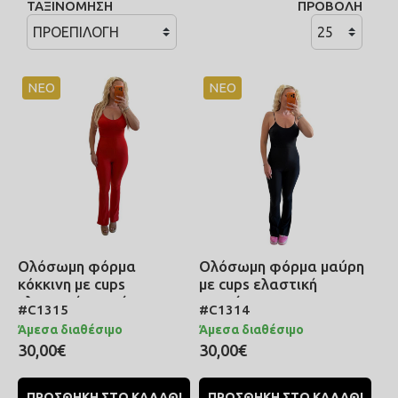
ΤΑΞΙΝΟΜΗΣΗ
ΠΡΟΒΟΛΗ
ΣΑΜΠΟ
ΠΑΝΩΦΟΡΙΑ
ΠΕΤΣΕΤΕΣ ΠΑΡΕΟ
ΚΟΡΜΑΚΙΑ
ΠΟΡΤΟΦΟΛΙΑ
ΝΕΟ
ΝΕΟ
ΜΕΤΑΞΩΤΑ BOHO
ΜΠΡΕΛΟΚ
ΚΑΦΤΑΝΙΑ
Ολόσωμη φόρμα
Ολόσωμη φόρμα μαύρη
κόκκινη με cups
με cups ελαστική
ελαστική καμπάνα
καμπάνα
#C1315
#C1314
Άμεσα διαθέσιμο
Άμεσα διαθέσιμο
30,00€
30,00€
ΠΡΟΣΘΗΚΗ ΣΤΟ ΚΑΛΑΘΙ
ΠΡΟΣΘΗΚΗ ΣΤΟ ΚΑΛΑΘΙ