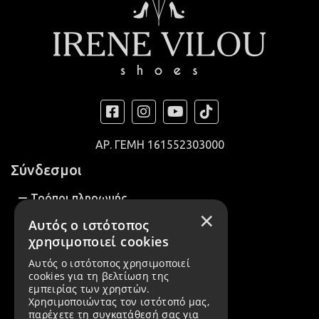
ΑΡ. ΓΕΜΗ
161552303000
Σύνδεσμοι
Τρόποι πληρωμής
×
Αυτός ο ιστότοπος
Τρόποι αποστολής
χρησιμοποιεί cookies
Αλλαγές / Επιστροφές
Αυτός ο ιστότοπος χρησιμοποιεί
cookies για τη βελτίωση της
Εταιρεία
εμπειρίας των χρηστών.
Χρησιμοποιώντας τον ιστότοπό μας,
Όροι χρήσης
παρέχετε τη συγκατάθεσή σας για