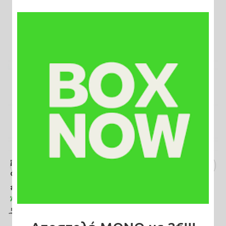
Συσχετιζόμενα Προϊόντα
SALE
SALE
Γυναικεία μπαλαρίνα
Γυναικεία μπαλαρίνα
σατέν με αγκράφα με
σατέν με αγκράφα με
στρας σε φούξια χρώμα
στρας σε πράσινο
#BF003
#BG001
χρώμα
Άμεσα διαθέσιμο
Άμεσα διαθέσιμο
15,00€
15,00€
55,00€
55,00€