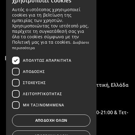
χρησιμοποιεί cookies
Αυτός ο ιστότοπος χρησιμοποιεί
Εταιρεία
cookies για τη βελτίωση της
εμπειρίας των χρηστών.
Όροι χρήσης
Χρησιμοποιώντας τον ιστότοπό μας,
παρέχετε τη συγκατάθεσή σας για
Πολιτική Απορρήτου & GDPR
όλα τα cookies σύμφωνα με την
Πολιτική μας για τα cookies.
Διαβάστε
περισσότερα
Επικοινωνία
ΑΠΟΛΎΤΩΣ ΑΠΑΡΑΊΤΗΤΑ
2102716758
ΑΠΌΔΟΣΗΣ
ΣΤΌΧΕΥΣΗΣ
28ης Οκτωβρίου 15, Νέα Ιωνία, Αττική, Ελλάδα
ΛΕΙΤΟΥΡΓΙΚΌΤΗΤΑΣ
info@irenevilou.gr
ΜΗ ΤΑΞΙΝΟΜΗΜΈΝΑ
Τρ -Πέμ - Παρ 09:00 - 15:00 & 17:00-21:00 & Τετ-
Σάβ 09:00 - 15:00
ΑΠΟΔΟΧΉ ΌΛΩΝ