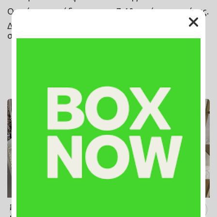
Ο χρόνος παράδοσης ειναι 7-10 εργάσιμες ημέρες.
Δεν υποστηρίζετε η αντικαταβολή για αποστολές 
στην Κύπρο.
Συσχετιζόμενα Προϊόντα
ΝΕΟ
ΝΕΟ
Πουκάμισο σατινέ
Πουκάμισο σατινέ
μαύρο
μαύρο