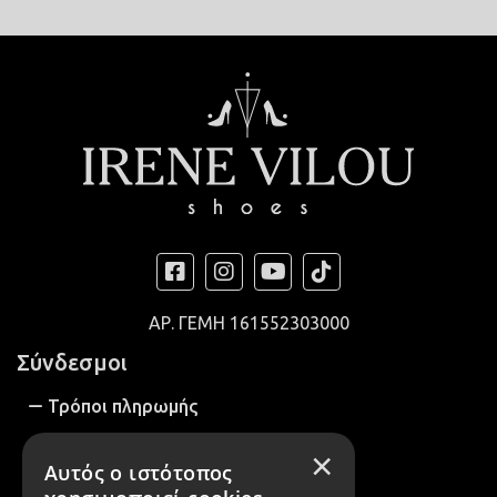
ΑΡ. ΓΕΜΗ
161552303000
Σύνδεσμοι
Τρόποι πληρωμής
Τρόποι αποστολής
×
Αυτός ο ιστότοπος
Αλλαγές / Επιστροφές