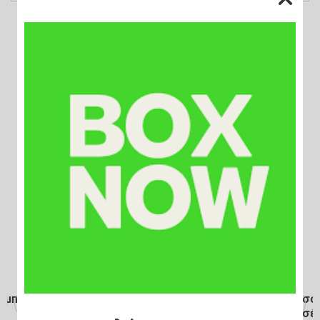
Μέγεθος :
xsmall , Medium , Small ,
LARGE , X Large
Σχετικά Προϊόντα
ΝΕΟ
ΝΕΟ
Παντελόνι λεοπάρ ροζ
Τζιν μπλε ψηλόμεσο με
με ρίγα λευκή
στρας ροζ στην τσέπη