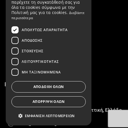
παρέχετε τη συγκατάθεσή σας για
Τρόποι πληρωμής
όλα τα cookies σύμφωνα με την
Πολιτική μας για τα cookies.
Διαβάστε
Τρόποι αποστολής
περισσότερα
Αλλαγές / Επιστροφές
ΑΠΟΛΎΤΩΣ ΑΠΑΡΑΊΤΗΤΑ
Εταιρεία
ΑΠΌΔΟΣΗΣ
ΣΤΌΧΕΥΣΗΣ
Όροι χρήσης
ΛΕΙΤΟΥΡΓΙΚΌΤΗΤΑΣ
Πολιτική Απορρήτου & GDPR
ΜΗ ΤΑΞΙΝΟΜΗΜΈΝΑ
Επικοινωνία
ΑΠΟΔΟΧΉ ΌΛΩΝ
2102716758
ΑΠΌΡΡΙΨΗ ΌΛΩΝ
28ης Οκτωβρίου 15, Νέα Ιωνία, Αττική, Ελλάδα
ΕΜΦΆΝΙΣΗ ΛΕΠΤΟΜΕΡΕΙΏΝ
info@irenevilou.gr