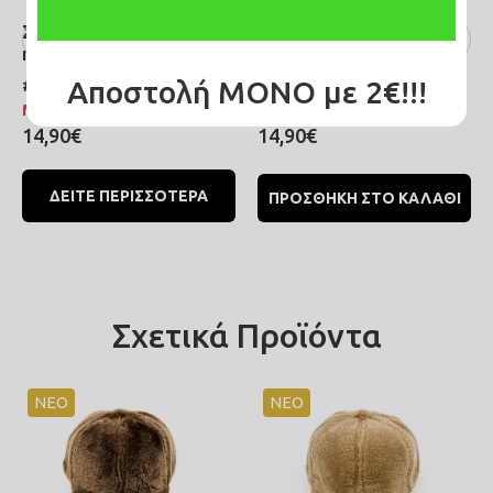
Σκούφος πλεκτός με
Σκούφος πλεκτός με
πέρλες και στρας μαύρο
πέρλες και στρας μπεζ
Αποστολή ΜΟΝΟ με 2€!!!
#C996
#C995
Μη διαθέσιμο
Άμεσα διαθέσιμο
14,90€
14,90€
ΔΕΙΤΕ ΠΕΡΙΣΣΟΤΕΡΑ
ΠΡΟΣΘΗΚΗ ΣΤΟ ΚΑΛΑΘΙ
Σχετικά Προϊόντα
ΝΕΟ
ΝΕΟ