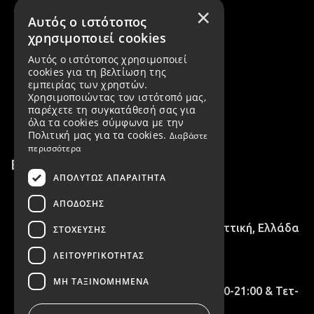
Τρόποι αποστολής
×
Αυτός ο ιστότοπος
Αλλαγές / Επιστροφές
χρησιμοποιεί cookies
Εταιρεία
Αυτός ο ιστότοπος χρησιμοποιεί
cookies για τη βελτίωση της
εμπειρίας των χρηστών.
Όροι χρήσης
Χρησιμοποιώντας τον ιστότοπό μας,
παρέχετε τη συγκατάθεσή σας για
Πολιτική Απορρήτου & GDPR
όλα τα cookies σύμφωνα με την
Πολιτική μας για τα cookies.
Διαβάστε
περισσότερα
Επικοινωνία
ΑΠΟΛΎΤΩΣ ΑΠΑΡΑΊΤΗΤΑ
2102716758
ΑΠΌΔΟΣΗΣ
28ης Οκτωβρίου 15, Νέα Ιωνία, Αττική, Ελλάδα
ΣΤΌΧΕΥΣΗΣ
ΛΕΙΤΟΥΡΓΙΚΌΤΗΤΑΣ
info@irenevilou.gr
ΜΗ ΤΑΞΙΝΟΜΗΜΈΝΑ
Τρ -Πέμ - Παρ 09:00 - 15:00 & 17:00-21:00 & Τετ-
Σάβ 09:00 - 15:00