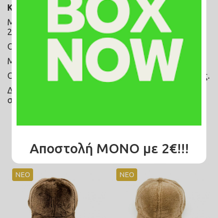
ΚΥΠΡΟΣ
:
Με 
BOX NOW
 τα έξοδα αποστολής είναι 8€ για 
24/7 παράδοση! 
Ο χρόνος παράδοσης ειναι 1-3 εργάσιμες ημέρες.
Με την 
ACS
 τα έξοδα αποστολής ειναι στα 10€.
Ο χρόνος παράδοσης ειναι 7-10 εργάσιμες ημέρες.
Δεν υποστηρίζετε η αντικαταβολή για αποστολές 
στην Κύπρο.
Σχετικά Προϊόντα
Αποστολή ΜΟΝΟ με 2€!!!
ΝΕΟ
ΝΕΟ