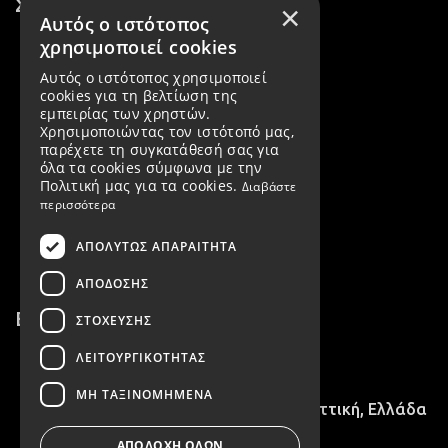
Σύνδεσμοι
×
Αυτός ο ιστότοπος
χρησιμοποιεί cookies
Τρόποι πληρωμής
Αυτός ο ιστότοπος χρησιμοποιεί
Τρόποι αποστολής
cookies για τη βελτίωση της
εμπειρίας των χρηστών.
Αλλαγές / Επιστροφές
Χρησιμοποιώντας τον ιστότοπό μας,
παρέχετε τη συγκατάθεσή σας για
Εταιρεία
όλα τα cookies σύμφωνα με την
Πολιτική μας για τα cookies.
Διαβάστε
Όροι χρήσης
περισσότερα
Πολιτική Απορρήτου & GDPR
ΑΠΟΛΎΤΩΣ ΑΠΑΡΑΊΤΗΤΑ
ΑΠΌΔΟΣΗΣ
Επικοινωνία
ΣΤΌΧΕΥΣΗΣ
ΛΕΙΤΟΥΡΓΙΚΌΤΗΤΑΣ
2102716758
ΜΗ ΤΑΞΙΝΟΜΗΜΈΝΑ
28ης Οκτωβρίου 15, Νέα Ιωνία, Αττική, Ελλάδα
ΑΠΟΔΟΧΉ ΌΛΩΝ