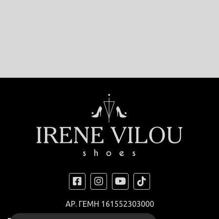
ΑΡ. ΓΕΜΗ
161552303000