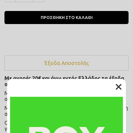
Ποσότητα
ΠΡΟΣΘΗΚΗ ΣΤΟ ΚΑΛΑΘΙ
Έξοδα Αποστολής
Με αγορές 20€ και άνω εντός Ελλάδος τα έξοδα 
αποστολής ειναι ΔΩΡΕΑΝ!
Με 
BOX NOW
 τα έξοδα αποστολής είναι 
2
€ και η 
αντικαταβολή 
2
€ για 24/7 παράδοση!
Με την 
ACS
 τα έξοδα αποστολής ειναι στα 
4
€ και η 
αντικαταβολή 
2
€.
Ο χρόνος παράδοσης ειναι 1-4 εργάσιμες ημέρες 
για όλη την Ελλάδα.