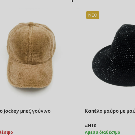
ΝΕΟ
ey μπεζ γούνινο
Καπέλο μαύρο με μαύρα σ
#H10
Άμεσα διαθέσιμο