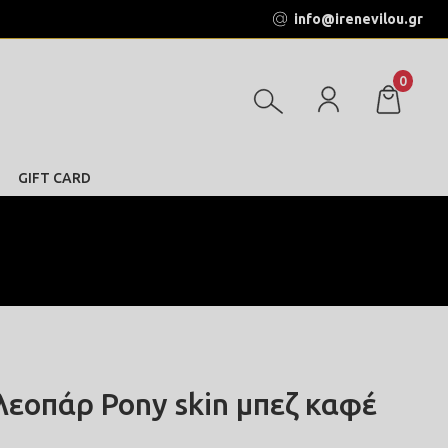
info@irenevilou.gr
0
GIFT CARD
λεοπάρ Pony skin μπεζ καφέ