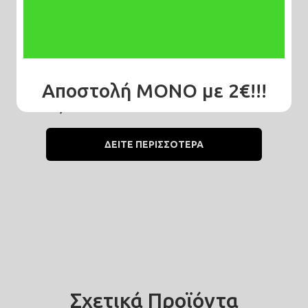
Καπέλο jockey μαύρο γούνινο
#H03
Αποστολή ΜΟΝΟ με 2€!!!
Μη διαθέσιμο
20,00€
ΔΕΙΤΕ ΠΕΡΙΣΣΟΤΕΡΑ
Σχετικά Προϊόντα