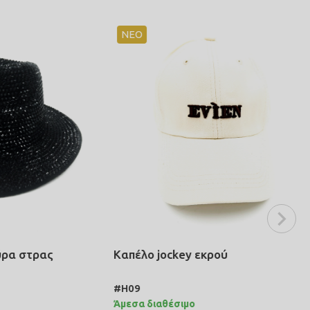
ΝΕΟ
τρας
Καπέλο jockey εκρού
#H09
Άμεσα διαθέσιμο